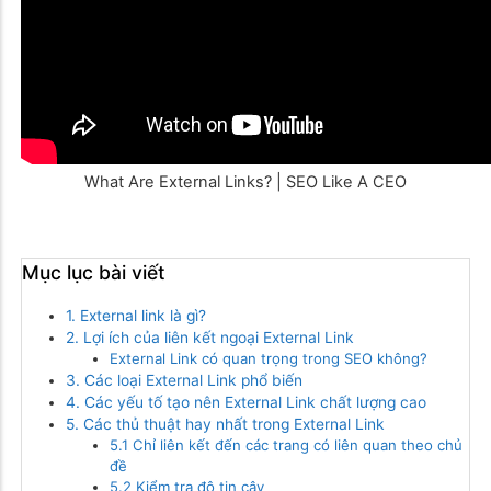
What Are External Links? | SEO Like A CEO
Mục lục bài viết
1. External link là gì?
2. Lợi ích của liên kết ngoại External Link
External Link có quan trọng trong SEO không?
3. Các loại External Link phổ biến
4. Các yếu tố tạo nên External Link chất lượng cao
5. Các thủ thuật hay nhất trong External Link
5.1 Chỉ liên kết đến các trang có liên quan theo chủ
đề
5.2 Kiểm tra độ tin cậy