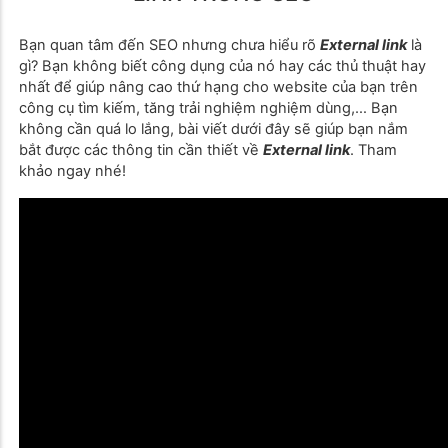
Bạn quan tâm đến SEO nhưng chưa hiểu rõ
External link
là
gì? Bạn không biết công dụng của nó hay các thủ thuật hay
nhất để giúp nâng cao thứ hạng cho website của bạn trên
công cụ tìm kiếm, tăng trải nghiệm nghiệm dùng,… Bạn
không cần quá lo lắng, bài viết dưới đây sẽ giúp bạn nắm
bắt được các thông tin cần thiết về
External link
. Tham
khảo ngay nhé!