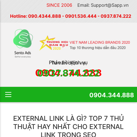
SINCE 2006
Email: Support@Sapp.vn
Hotline:
090.4344.888
-
0901.536.444
-
0937.874.222
Phản hồi dịch vụ
Tư vấn dịch vụ
0904.344.888
0937.874.222
0904.344.888
EXTERNAL LINK LÀ GÌ? TOP 7 THỦ
THUẬT HAY NHẤT CHO EXTERNAL
LINK TRONG SEO