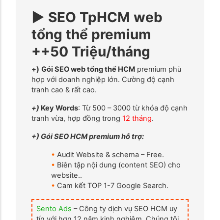
► SEO TpHCM web
tổng thể premium
++50 Triệu/tháng
+)
Gói SEO web tổng thể HCM
premium phù
hợp với doanh nghiệp lớn. Cường độ cạnh
tranh cao & rất cao.
+)
Key Words
: Từ 500 – 3000 từ khóa độ cạnh
tranh vừa, hợp đồng trong
12 tháng
.
+) Gói SEO HCM premium hỗ trợ:
•
Audit Website & schema – Free.
•
Biên tập nội dung (content SEO) cho
website..
•
Cam kết TOP 1-7 Google Search.
Sento Ads
– Công ty dịch vụ SEO HCM uy
tín với hơn 12 năm kinh nghiệm. Chúng tôi