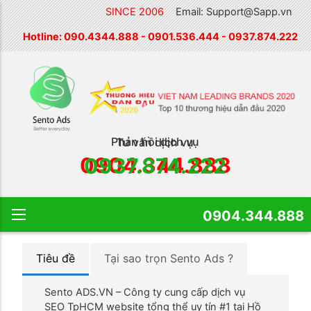
SINCE 2006
Email: Support@Sapp.vn
Hotline:
090.4344.888
-
0901.536.444
-
0937.874.222
Phản hồi dịch vụ
Tư vấn dịch vụ
0904.344.888
0937.874.222
0904.344.888
Tiêu đề
Tại sao trọn Sento Ads ?
Sento ADS.VN – Công ty cung cấp dịch vụ
SEO TpHCM website tổng thể uy tín #1 tại Hồ