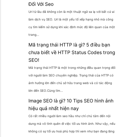
Đối Với Seo
Url từ lâu đã không còn là một thuật ngữ xa lạ với bất cứ ai
làm dịch vụ SEO. Url là một yếu tố xếp hạng nhỏ mà công
cụ tìm kiếm sử dụng khi xác định mức độ liên quan của một
trang...
Mã trạng thái HTTP là gì? 5 điều bạn
chưa biết về HTTP Status Codes trong
SEO!
Mã trạng thái HTTP là một trong những điều quan trọng đối
với người làm SEO chuyên nghiệp. Trạng thái của HTTP có
ảnh hưởng lớn đến chủ sở hữu trang web và có tác động
lớn đến SEO.Cùng tìm...
Image SEO là gì? 10 Tips SEO hình ảnh
hiệu quả nhất hiện nay
Có rất nhiều người làm seo hầu như chỉ chú tâm đến nội
dung mà vô tình quên đi việc tối ưu hình ảnh. Như vậy, nếu
không có sự tối ưu hoá phù hợp thì xem như bạn đang lãng