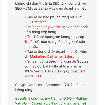
không chỉ đơn thuần là SEO từ khoá, dịch vụ
SEO HCM của Sento Ads giúp doanh nghiệp:
•
Tạo ra độ bao phụ thương hiệu với
SEO Branding
.
•
Thứ hạng
Key words
đạt vị trí tốt nhất
trên bảng xếp hạng
•
Thu hút số lượng lớn lượng truy cập
Traffic
dồi dào từ người dùng • có sẵn
nhu cầu.
•
Tạo ra dòng chảy doanh thu tiết kiệm
chí
Marketing & nhân sự Sales
.
•
Sự bền vững theo thời gian
dù Google
có thay đổi bất kỳ thuật toán nào vì
100% Sento Ads sử dụng kỹ thuật
SEO
White HAT
.
Google Consumer Barometer (2017) đã đo
lường rằng:
Google là công cụ tìm kiếm phổ biến nhất tại
Việt Nam. Chiếm 93,3% người dùng internet